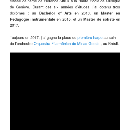
classe de harpe de Florence Sitruk à la Haute Ecole de Musique
de Genève. Durant ces six années d’études, j’ai obtenu trois
diplômes : un
Bachelor of Arts
en 2013, un
Master en
Pédagogie instrumentale
en 2015, et un
Master de soliste
en
2017.
Toujours en 2017, j’ai gagné la place de
première harpe
au sein
de l’orchestre
Orquestra Filarmônica de Minas Gerais
, au Brésil.